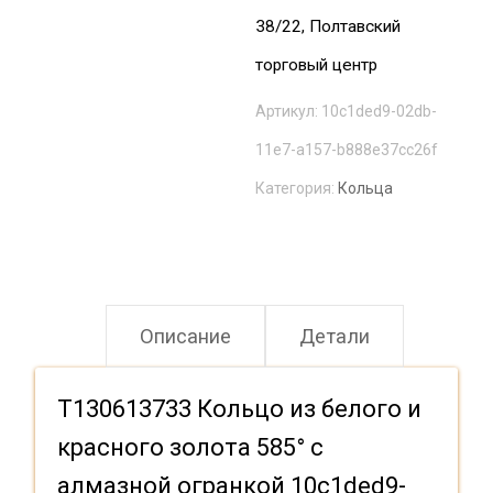
38/22, Полтавский
торговый центр
Артикул:
10c1ded9-02db-
11e7-a157-b888e37cc26f
Категория:
Кольца
Описание
Детали
Т130613733 Кольцо из белого и
красного золота 585° с
алмазной огранкой 10c1ded9-