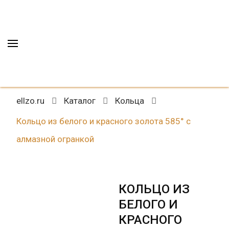
украшения в
Красноярске
ELLZO ювелирные
Магазин ювелирных украшений в
украшения в
ellzo.ru
Каталог
Кольца
Красноярске
Красноярске
Кольцо из белого и красного золота 585° с
алмазной огранкой
КОЛЬЦО ИЗ
БЕЛОГО И
КРАСНОГО