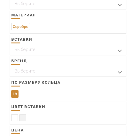
Выберите
> Пр. им. газ. Красноярский рабочий 47, ТД
"Баджей"
МАТЕРИАЛ
Серебро
ВСТАВКИ
Выберите
Жемчуг
Фианит
БРЕНД
Выберите
SOKOLOV
ПО РАЗМЕРУ КОЛЬЦА
19
ЦВЕТ ВСТАВКИ
Белый
Прозрачный
ЦЕНА