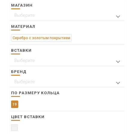
МАГАЗИН
Выберите
> ул. Щорса, 30, ТД "Conforka"
МАТЕРИАЛ
Серебро с золотым покрытием
ВСТАВКИ
Выберите
Минеральное стекло
БРЕНД
Выберите
Красная пресня
ПО РАЗМЕРУ КОЛЬЦА
19
ЦВЕТ ВСТАВКИ
Прозрачный