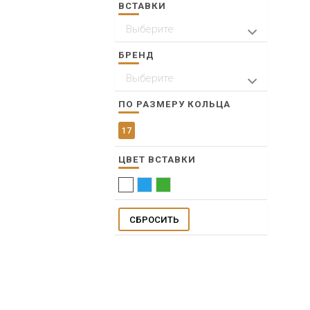
ВСТАВКИ
Выберите
Эмаль
БРЕНД
Выберите
SOKOLOV
ПО РАЗМЕРУ КОЛЬЦА
17
ЦВЕТ ВСТАВКИ
Белый
Голубой
Зеленый
СБРОСИТЬ