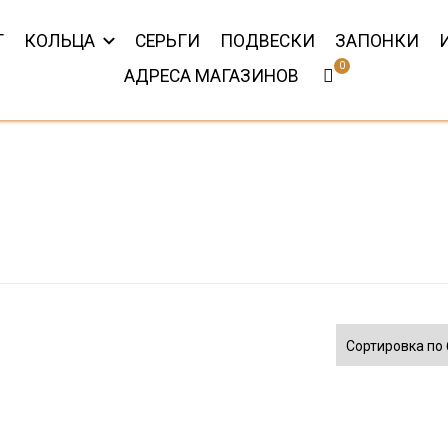
Г
КОЛЬЦА
СЕРЬГИ
ПОДВЕСКИ
ЗАПОНКИ
АДРЕСА МАГАЗИНОВ
лирные украше
сноярске
ке