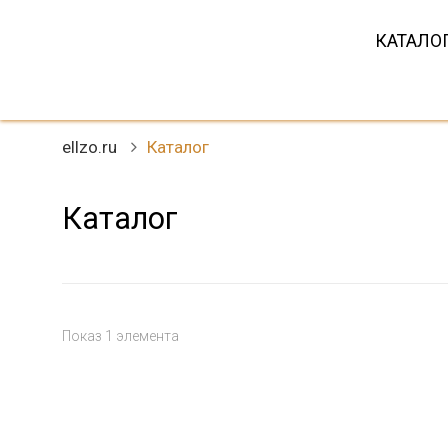
КАТАЛО
ELLZO юве
Магазин ювелирных украшений в Кра
ellzo.ru
Каталог
Красноярс
Каталог
Показ 1 элемента