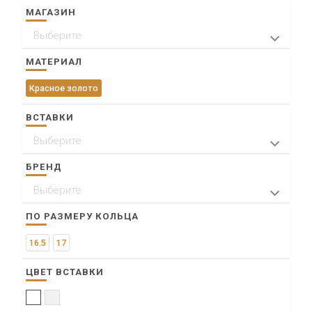
МАГАЗИН
Выберите
> Пр. им. газ. Красноярский рабочий 47, ТД
"Баджей"
МАТЕРИАЛ
Красное золото
ВСТАВКИ
Выберите
Жемчуг
Фианит
БРЕНД
Выберите
Karatov
ПО РАЗМЕРУ КОЛЬЦА
16.5
17
ЦВЕТ ВСТАВКИ
Белый
Прозрачный