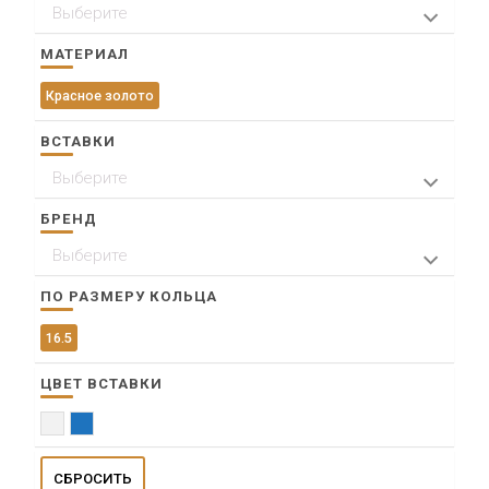
Выберите
> Пр. им. газ. Красноярский рабочий 47, ТД
"Баджей"
МАТЕРИАЛ
Красное золото
ВСТАВКИ
Выберите
Фианит
БРЕНД
Выберите
SOKOLOV
ПО РАЗМЕРУ КОЛЬЦА
16.5
ЦВЕТ ВСТАВКИ
Прозрачный
Синий
СБРОСИТЬ