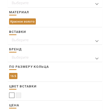
Выберите
> Пр. им. газ. Красноярский рабочий 47, ТД
"Баджей"
МАТЕРИАЛ
Красное золото
ВСТАВКИ
Выберите
Жемчуг
Фианит
БРЕНД
Выберите
Karatov
ПО РАЗМЕРУ КОЛЬЦА
16.5
ЦВЕТ ВСТАВКИ
Белый
Прозрачный
ЦЕНА